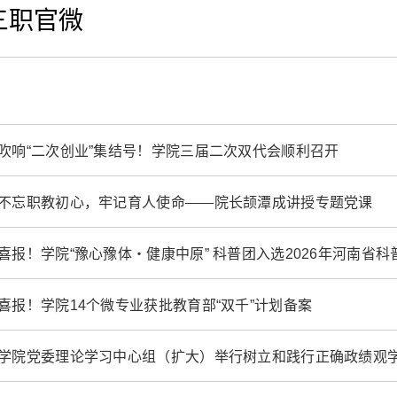
三职官微
吹响“二次创业”集结号！学院三届二次双代会顺利召开
不忘职教初心，牢记育人使命——院长颉潭成讲授专题党课
喜报！学院“豫心豫体・健康中原” 科普团入选2026年河南省
喜报！学院14个微专业获批教育部“双千”计划备案